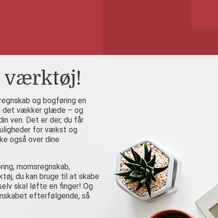
t værktøj!
regnskab og bogføring en
nd det vækker glæde – og
n ven. Det er der, du får
uligheder for vækst og
ske også over dine
øring, momsregnskab,
tøj, du kan bruge til at skabe
elv skal løfte en finger! Og
regnskabet efterfølgende, så