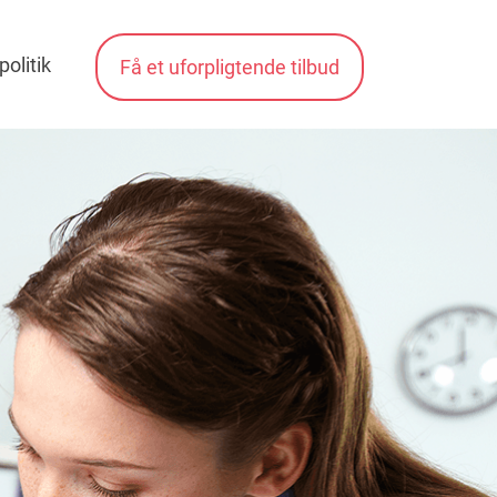
politik
Få et uforpligtende tilbud