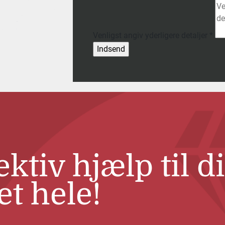
Venligst angiv yderligere detaljer
*
ektiv hjælp til d
et hele!