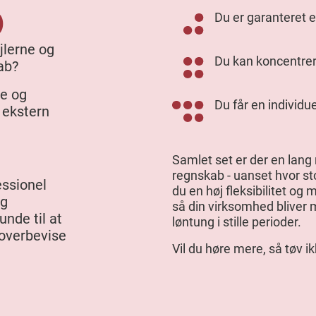
b
Du er garanteret en
jlerne og
Du kan koncentrer
ab?
ne og
Du får en individu
 ekstern
Samlet set er der en lang r
regnskab - uanset hvor st
essionel
du en høj fleksibilitet og
og
så din virksomhed bliver m
unde til at
løntung i stille perioder.
 overbevise
Vil du høre mere, så tøv i