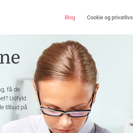
Blog
Cookie og privatlivs
ine
ag, få de
bet? Udfyld
de tilbud på