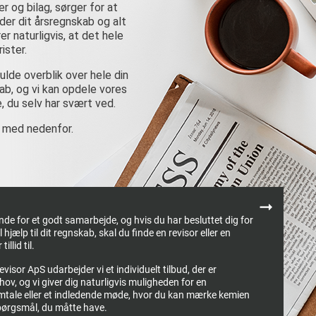
r og bilag, sørger for at
r dit årsregnskab og alt
er naturligvis, at det hele
ister.
ulde overblik over hele din
ab, og vi kan opdele vores
e, du selv har svært ved.
ig med nedenfor.
Next
rende for et godt samarbejde, og hvis du har besluttet dig for
 hjælp til dit regnskab, skal du finde en revisor eller en
illid til.
visor ApS udarbejder vi et individuelt tilbud, der er
hov, og vi giver dig naturligvis muligheden for en
mtale eller et indledende møde, hvor du kan mærke kemien
 spørgsmål, du måtte have.