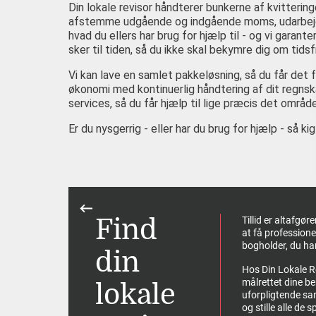
Din lokale revisor håndterer bunkerne af kvitteringe
afstemme udgående og indgående moms, udarbejde
hvad du ellers har brug for hjælp til - og vi garanter
sker til tiden, så du ikke skal bekymre dig om tidsfr
Vi kan lave en samlet pakkeløsning, så du får det f
økonomi med kontinuerlig håndtering af dit regnsk
services, så du får hjælp til lige præcis det områd
Er du nysgerrig - eller har du brug for hjælp - så k
Previous
Find
 tage så
Tillid er altafgø
g har brug
at få professionel
rksomheder
bogholder, du har t
din
Hos Din Lokale Re
faktura i
målrettet dine be
lokale
an trække
uforpligtende sa
a. Din
og stille alle de