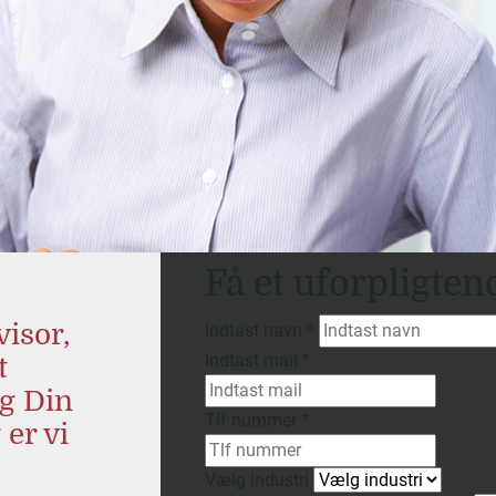
Få et
uforpligten
visor,
Indtast navn
*
Indtast mail
*
t
ig Din
Tlf nummer
*
 er vi
Vælg industri