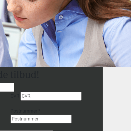
de tilbud
!
CVR
Postnummer
*