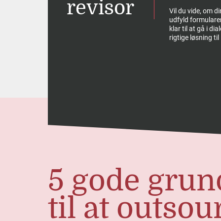
revisor
ng. Om løn
Vil du vide, om d
udfyld formularen
de nyeste
klar til at gå i d
inger ved
rigtige løsning til
kabet
5 gode grun
til at outsou