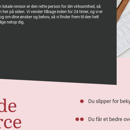
in lokale revisor er den rette person for din virksomhed, så
 her på siden. Vi vender tilbage inden for 24 timer, og vi er
ialog om dine ønsker og behov, så vi finder frem til den helt
 lige netop dig.
de
Du slipper for be
rce
Du får et bedre o